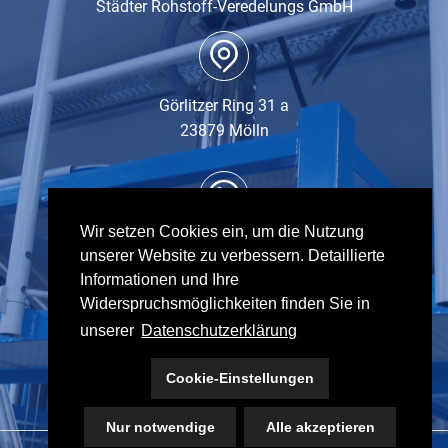
Städter Rohstoff-Veredelungs GmbH
Görlitzer Ring 31 a
23879 Mölln
Wir setzen Cookies ein, um die Nutzung
Tel.:
04542 - 83 67 27
unserer Website zu verbessern. Detaillierte
Fax: 04542 - 83 66 69
Informationen und Ihre
Widerspruchsmöglichkeiten finden Sie in
unserer
Datenschutzerklärung
Cookie-Einstellungen
info@srv-gmbh.com
Nur notwendige
Alle akzeptieren